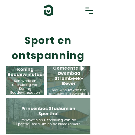
Sport en
ontspanning
Gemeentelijk
Koning
zwembad
Boudewijnstadion
Strombeek-
Renovatie en
Bever
uitbreiding van
Koning
Nieuwbouw van het
Boudewijnstation
gemeentelijk zwembad
Prinsenbos Stadium en
Sporthal
Renovatie en uitbreiding van de
Sporthal, stadium en de kleedkamers